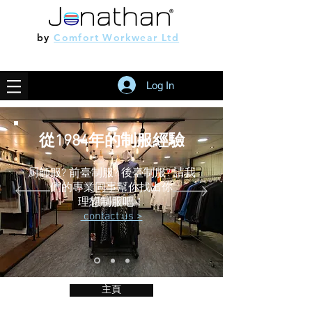
by
Comfort Workwear Ltd
Log In
從1984年的制服經驗
厨師服? 前臺制服? 後臺制服? 請我
們的專業同事幫你找出你
​理想制服吧！
contact us >
主頁